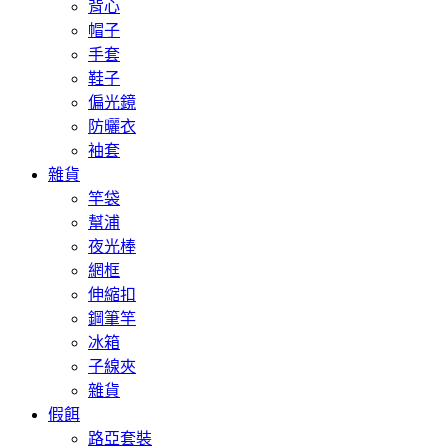
背心
帽子
手套
鞋子
偏光鏡
防曬衣
袖套
雜貨
竿袋
幫浦
夜光棒
網框
伸縮扣
鋼筆竿
冰箱
子線夾
雜貨
假餌
路亞套裝