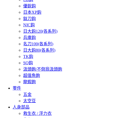
優銳鈎
日本XP鈎
鈦刀鈎
NIC鈎
日大鈎120(各系列)
兵庫鈎
名刀100(各系列)
日大鈎80(各系列)
TK鈎
SQ鈎
汲頭鉤/不倒翁汲頭鉤
超值魚鉤
龍蝦鉤
零件
五金
太空豆
人身部品
救生衣 / 浮力衣