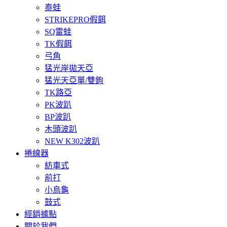
泰蛙
STRIKEPRO假餌
SQ雷蛙
TK假餌
弓角
猛光岸拋天亞
猛光天亞單/雙鉤
TK路亞
PK波趴
BP波趴
木頭波趴
NEW K302波趴
捲線器
紡車式
前打
小烏龜
鼓式
經銷據點
關於我們