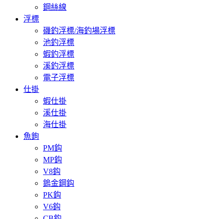
鋼絲線
浮標
磯釣浮標/海釣場浮標
池釣浮標
蝦釣浮標
溪釣浮標
電子浮標
仕掛
蝦仕掛
溪仕掛
海仕掛
魚鉤
PM鈎
MP鈎
V8鈎
鎢金鋼鈎
PK鈎
V6鈎
CB鈎