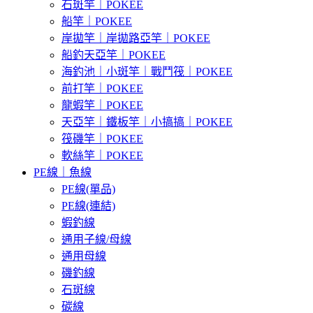
石斑竿｜POKEE
船竿｜POKEE
岸拋竿｜岸拋路亞竿｜POKEE
船釣天亞竿｜POKEE
海釣池｜小斑竿｜戰鬥筏｜POKEE
前打竿｜POKEE
龍蝦竿｜POKEE
天亞竿｜鐵板竿｜小搞搞｜POKEE
筏磯竿｜POKEE
軟絲竿｜POKEE
PE線｜魚線
PE線(單品)
PE線(連結)
蝦釣線
通用子線/母線
通用母線
磯釣線
石斑線
碳線