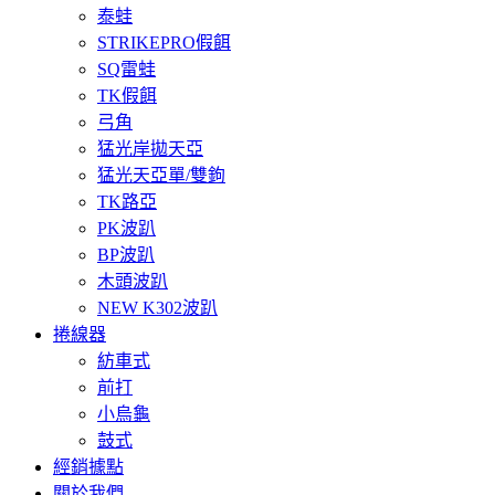
泰蛙
STRIKEPRO假餌
SQ雷蛙
TK假餌
弓角
猛光岸拋天亞
猛光天亞單/雙鉤
TK路亞
PK波趴
BP波趴
木頭波趴
NEW K302波趴
捲線器
紡車式
前打
小烏龜
鼓式
經銷據點
關於我們