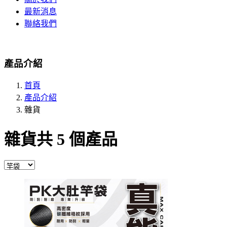
最新消息
聯絡我們
產品介紹
首頁
產品介紹
雜貨
雜貨
共 5 個產品