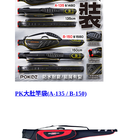
PK大肚竿袋(A-135 / B-150)