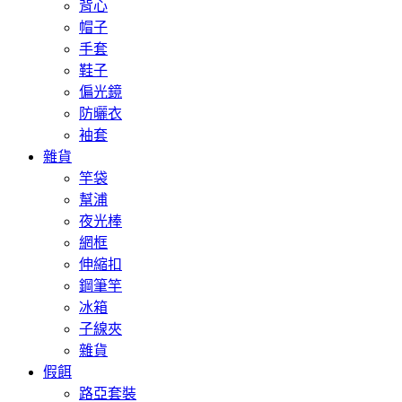
背心
帽子
手套
鞋子
偏光鏡
防曬衣
袖套
雜貨
竿袋
幫浦
夜光棒
網框
伸縮扣
鋼筆竿
冰箱
子線夾
雜貨
假餌
路亞套裝