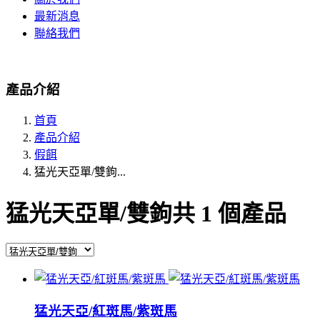
最新消息
聯絡我們
產品介紹
首頁
產品介紹
假餌
猛光天亞單/雙鉤...
猛光天亞單/雙鉤
共 1 個產品
猛光天亞/紅斑馬/紫斑馬