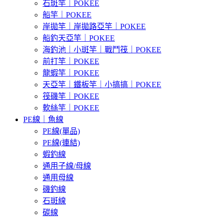
石斑竿｜POKEE
船竿｜POKEE
岸拋竿｜岸拋路亞竿｜POKEE
船釣天亞竿｜POKEE
海釣池｜小斑竿｜戰鬥筏｜POKEE
前打竿｜POKEE
龍蝦竿｜POKEE
天亞竿｜鐵板竿｜小搞搞｜POKEE
筏磯竿｜POKEE
軟絲竿｜POKEE
PE線｜魚線
PE線(單品)
PE線(連結)
蝦釣線
通用子線/母線
通用母線
磯釣線
石斑線
碳線