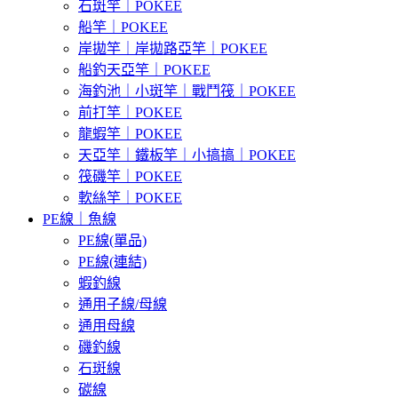
石斑竿｜POKEE
船竿｜POKEE
岸拋竿｜岸拋路亞竿｜POKEE
船釣天亞竿｜POKEE
海釣池｜小斑竿｜戰鬥筏｜POKEE
前打竿｜POKEE
龍蝦竿｜POKEE
天亞竿｜鐵板竿｜小搞搞｜POKEE
筏磯竿｜POKEE
軟絲竿｜POKEE
PE線｜魚線
PE線(單品)
PE線(連結)
蝦釣線
通用子線/母線
通用母線
磯釣線
石斑線
碳線