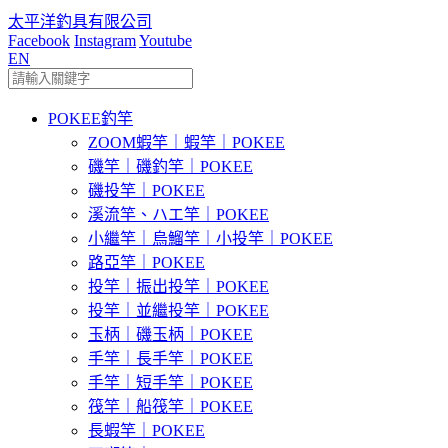
太平洋釣具有限公司
Facebook
Instagram
Youtube
EN
POKEE釣竿
ZOOM蝦竿｜蝦竿｜POKEE
磯竿｜磯釣竿｜POKEE
磯投竿｜POKEE
溪流竿、ハエ竿｜POKEE
小繼竿｜烏鰡竿｜小投竿｜POKEE
路亞竿｜POKEE
投竿｜振出投竿｜POKEE
投竿｜並繼投竿｜POKEE
玉柄｜磯玉柄｜POKEE
手竿｜長手竿｜POKEE
手竿｜短手竿｜POKEE
筏竿｜船筏竿｜POKEE
長蝦竿｜POKEE