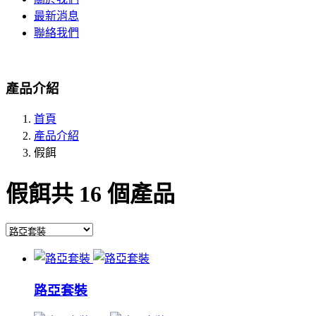
最新消息
聯絡我們
產品介紹
首頁
產品介紹
假餌
假餌
共 16 個產品
路亞套裝