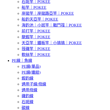
石斑竿｜POKEE
船竿｜POKEE
岸拋竿｜岸拋路亞竿｜POKEE
船釣天亞竿｜POKEE
海釣池｜小斑竿｜戰鬥筏｜POKEE
前打竿｜POKEE
龍蝦竿｜POKEE
天亞竿｜鐵板竿｜小搞搞｜POKEE
筏磯竿｜POKEE
軟絲竿｜POKEE
PE線｜魚線
PE線(單品)
PE線(連結)
蝦釣線
通用子線/母線
通用母線
磯釣線
石斑線
碳線