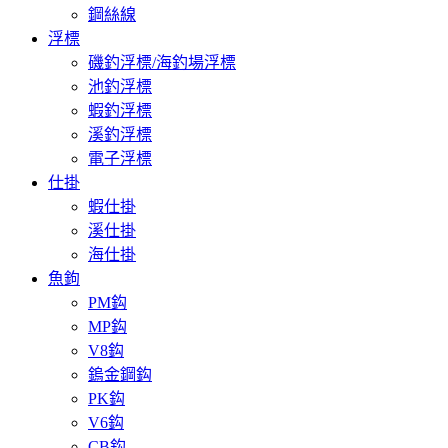
鋼絲線
浮標
磯釣浮標/海釣場浮標
池釣浮標
蝦釣浮標
溪釣浮標
電子浮標
仕掛
蝦仕掛
溪仕掛
海仕掛
魚鉤
PM鈎
MP鈎
V8鈎
鎢金鋼鈎
PK鈎
V6鈎
CB鈎