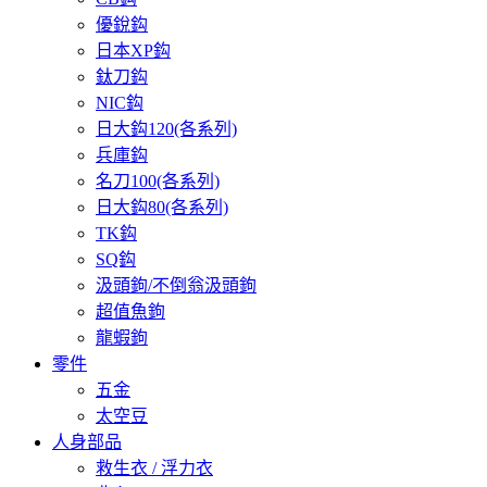
優銳鈎
日本XP鈎
鈦刀鈎
NIC鈎
日大鈎120(各系列)
兵庫鈎
名刀100(各系列)
日大鈎80(各系列)
TK鈎
SQ鈎
汲頭鉤/不倒翁汲頭鉤
超值魚鉤
龍蝦鉤
零件
五金
太空豆
人身部品
救生衣 / 浮力衣