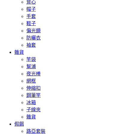
背心
帽子
手套
鞋子
偏光鏡
防曬衣
袖套
雜貨
竿袋
幫浦
夜光棒
網框
伸縮扣
鋼筆竿
冰箱
子線夾
雜貨
假餌
路亞套裝