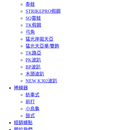
泰蛙
STRIKEPRO假餌
SQ雷蛙
TK假餌
弓角
猛光岸拋天亞
猛光天亞單/雙鉤
TK路亞
PK波趴
BP波趴
木頭波趴
NEW K302波趴
捲線器
紡車式
前打
小烏龜
鼓式
經銷據點
關於我們