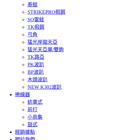
泰蛙
STRIKEPRO假餌
SQ雷蛙
TK假餌
弓角
猛光岸拋天亞
猛光天亞單/雙鉤
TK路亞
PK波趴
BP波趴
木頭波趴
NEW K302波趴
捲線器
紡車式
前打
小烏龜
鼓式
經銷據點
關於我們