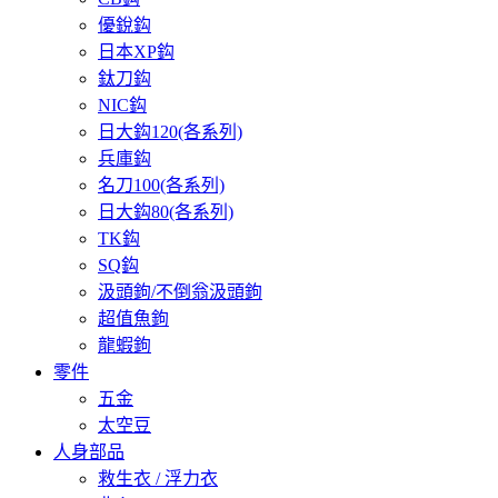
優銳鈎
日本XP鈎
鈦刀鈎
NIC鈎
日大鈎120(各系列)
兵庫鈎
名刀100(各系列)
日大鈎80(各系列)
TK鈎
SQ鈎
汲頭鉤/不倒翁汲頭鉤
超值魚鉤
龍蝦鉤
零件
五金
太空豆
人身部品
救生衣 / 浮力衣