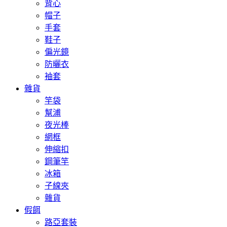
背心
帽子
手套
鞋子
偏光鏡
防曬衣
袖套
雜貨
竿袋
幫浦
夜光棒
網框
伸縮扣
鋼筆竿
冰箱
子線夾
雜貨
假餌
路亞套裝