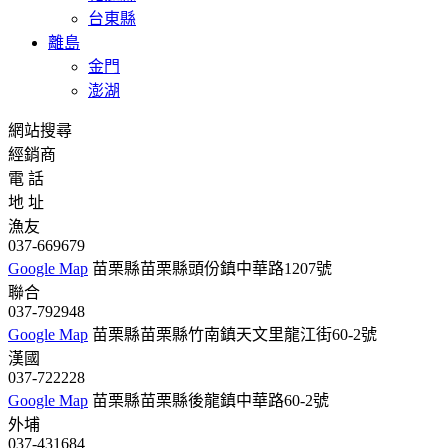
台東縣
離島
金門
澎湖
網站搜尋
經銷商
電 話
地 址
漁友
037-669679
Google Map
苗栗縣苗栗縣頭份鎮中華路1207號
聯合
037-792948
Google Map
苗栗縣苗栗縣竹南鎮天文里龍江街60-2號
漢國
037-722228
Google Map
苗栗縣苗栗縣後龍鎮中華路60-2號
外埔
037-431684