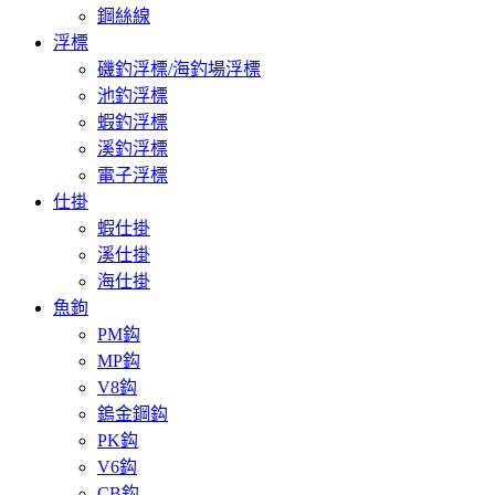
鋼絲線
浮標
磯釣浮標/海釣場浮標
池釣浮標
蝦釣浮標
溪釣浮標
電子浮標
仕掛
蝦仕掛
溪仕掛
海仕掛
魚鉤
PM鈎
MP鈎
V8鈎
鎢金鋼鈎
PK鈎
V6鈎
CB鈎