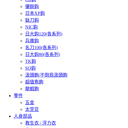
優銳鈎
日本XP鈎
鈦刀鈎
NIC鈎
日大鈎120(各系列)
兵庫鈎
名刀100(各系列)
日大鈎80(各系列)
TK鈎
SQ鈎
汲頭鉤/不倒翁汲頭鉤
超值魚鉤
龍蝦鉤
零件
五金
太空豆
人身部品
救生衣 / 浮力衣