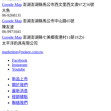
Google Map
澎湖澎湖縣馬公市西文里西文澳97之50號
大魚
06-9268131
Google Map
澎湖澎湖縣馬公市中山路65號
陳友波
06-9971041
Google Map
澎湖澎湖縣七美鄉南港村11鄰19之6
太平洋釣具有限公司
marketing@pokee.com.tw
Facebook
Instagram
Youtube
新品上市
關於我們
最新消息
經銷據點
聯絡我們