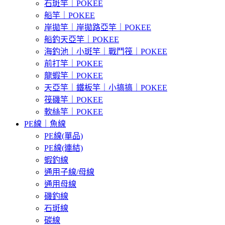
石斑竿｜POKEE
船竿｜POKEE
岸拋竿｜岸拋路亞竿｜POKEE
船釣天亞竿｜POKEE
海釣池｜小斑竿｜戰鬥筏｜POKEE
前打竿｜POKEE
龍蝦竿｜POKEE
天亞竿｜鐵板竿｜小搞搞｜POKEE
筏磯竿｜POKEE
軟絲竿｜POKEE
PE線｜魚線
PE線(單品)
PE線(連結)
蝦釣線
通用子線/母線
通用母線
磯釣線
石斑線
碳線