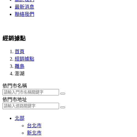
最新消息
聯絡我們
經銷據點
首頁
經銷據點
離島
澎湖
依門市名稱
依門市地址
北部
台北市
新北市