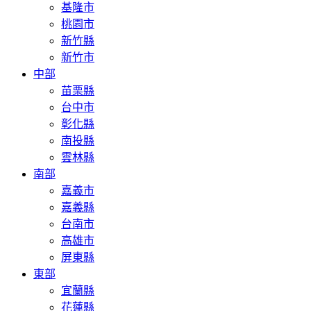
基隆市
桃園市
新竹縣
新竹市
中部
苗栗縣
台中市
彰化縣
南投縣
雲林縣
南部
嘉義市
嘉義縣
台南市
高雄市
屏東縣
東部
宜蘭縣
花蓮縣