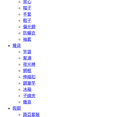
背心
帽子
手套
鞋子
偏光鏡
防曬衣
袖套
雜貨
竿袋
幫浦
夜光棒
網框
伸縮扣
鋼筆竿
冰箱
子線夾
雜貨
假餌
路亞套裝