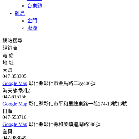
台東縣
離島
金門
澎湖
網站搜尋
經銷商
電 話
地 址
大眾
047-353305
Google Map
彰化縣彰化市金馬路二段406號
海天龍(彰化)
047-615156
Google Map
彰化縣彰化市平和里線東路一段274-13號13號
日順
047-553716
Google Map
彰化縣彰化縣和美鎮道周路588號
全興
047-988049