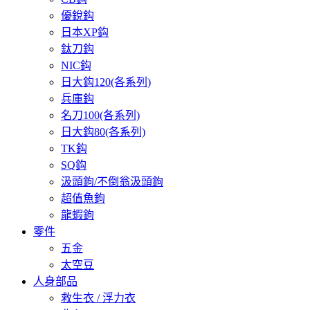
優銳鈎
日本XP鈎
鈦刀鈎
NIC鈎
日大鈎120(各系列)
兵庫鈎
名刀100(各系列)
日大鈎80(各系列)
TK鈎
SQ鈎
汲頭鉤/不倒翁汲頭鉤
超值魚鉤
龍蝦鉤
零件
五金
太空豆
人身部品
救生衣 / 浮力衣