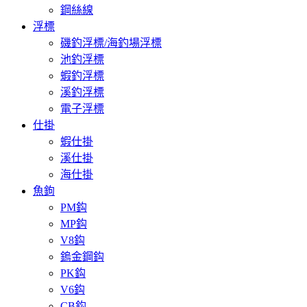
鋼絲線
浮標
磯釣浮標/海釣場浮標
池釣浮標
蝦釣浮標
溪釣浮標
電子浮標
仕掛
蝦仕掛
溪仕掛
海仕掛
魚鉤
PM鈎
MP鈎
V8鈎
鎢金鋼鈎
PK鈎
V6鈎
CB鈎