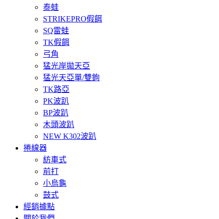
泰蛙
STRIKEPRO假餌
SQ雷蛙
TK假餌
弓角
猛光岸拋天亞
猛光天亞單/雙鉤
TK路亞
PK波趴
BP波趴
木頭波趴
NEW K302波趴
捲線器
紡車式
前打
小烏龜
鼓式
經銷據點
關於我們