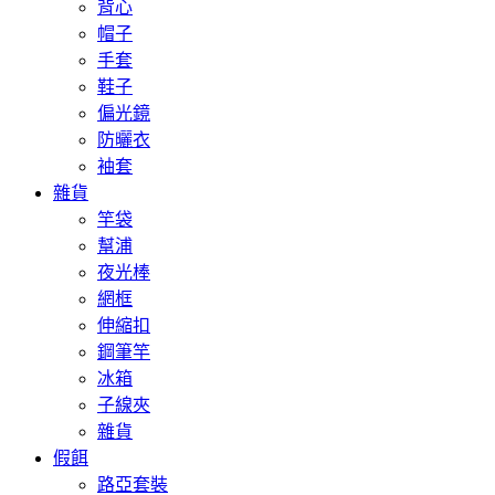
背心
帽子
手套
鞋子
偏光鏡
防曬衣
袖套
雜貨
竿袋
幫浦
夜光棒
網框
伸縮扣
鋼筆竿
冰箱
子線夾
雜貨
假餌
路亞套裝