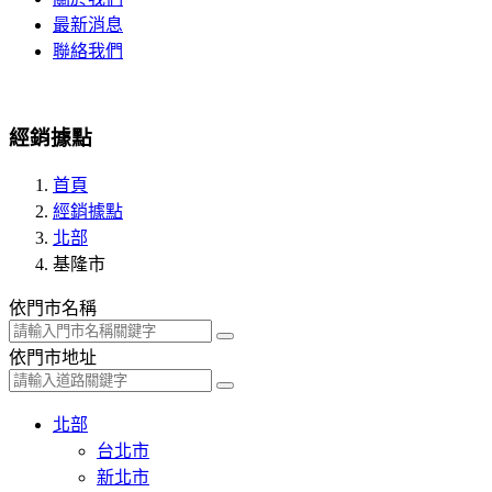
最新消息
聯絡我們
經銷據點
首頁
經銷據點
北部
基隆市
依門市名稱
依門市地址
北部
台北市
新北市