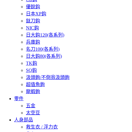
優銳鈎
日本XP鈎
鈦刀鈎
NIC鈎
日大鈎120(各系列)
兵庫鈎
名刀100(各系列)
日大鈎80(各系列)
TK鈎
SQ鈎
汲頭鉤/不倒翁汲頭鉤
超值魚鉤
龍蝦鉤
零件
五金
太空豆
人身部品
救生衣 / 浮力衣