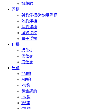
鋼絲線
浮標
磯釣浮標/海釣場浮標
池釣浮標
蝦釣浮標
溪釣浮標
電子浮標
仕掛
蝦仕掛
溪仕掛
海仕掛
魚鉤
PM鈎
MP鈎
V8鈎
鎢金鋼鈎
PK鈎
V6鈎
CB鈎