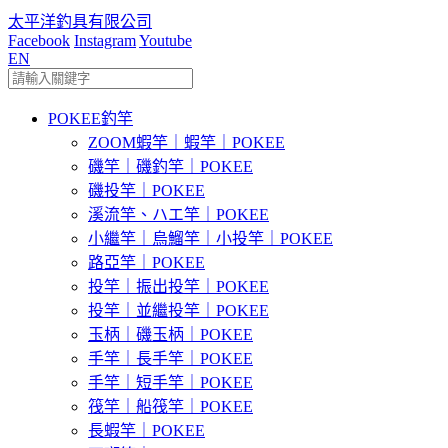
太平洋釣具有限公司
Facebook
Instagram
Youtube
EN
POKEE釣竿
ZOOM蝦竿｜蝦竿｜POKEE
磯竿｜磯釣竿｜POKEE
磯投竿｜POKEE
溪流竿、ハエ竿｜POKEE
小繼竿｜烏鰡竿｜小投竿｜POKEE
路亞竿｜POKEE
投竿｜振出投竿｜POKEE
投竿｜並繼投竿｜POKEE
玉柄｜磯玉柄｜POKEE
手竿｜長手竿｜POKEE
手竿｜短手竿｜POKEE
筏竿｜船筏竿｜POKEE
長蝦竿｜POKEE