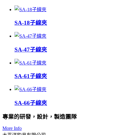
SA-18子線夾
SA-47子線夾
SA-61子線夾
SA-66子線夾
專業的研發，設計，製造團隊
More Info