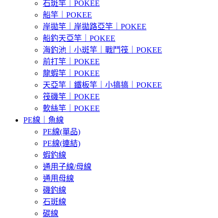
石斑竿｜POKEE
船竿｜POKEE
岸拋竿｜岸拋路亞竿｜POKEE
船釣天亞竿｜POKEE
海釣池｜小斑竿｜戰鬥筏｜POKEE
前打竿｜POKEE
龍蝦竿｜POKEE
天亞竿｜鐵板竿｜小搞搞｜POKEE
筏磯竿｜POKEE
軟絲竿｜POKEE
PE線｜魚線
PE線(單品)
PE線(連結)
蝦釣線
通用子線/母線
通用母線
磯釣線
石斑線
碳線