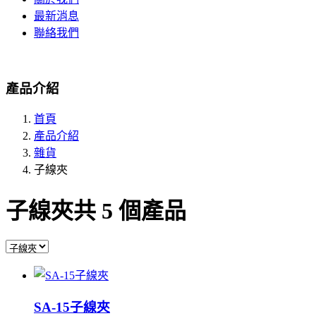
最新消息
聯絡我們
產品介紹
首頁
產品介紹
雜貨
子線夾
子線夾
共 5 個產品
SA-15子線夾