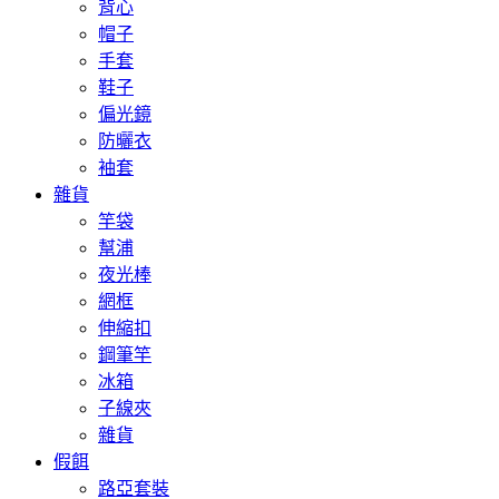
背心
帽子
手套
鞋子
偏光鏡
防曬衣
袖套
雜貨
竿袋
幫浦
夜光棒
網框
伸縮扣
鋼筆竿
冰箱
子線夾
雜貨
假餌
路亞套裝