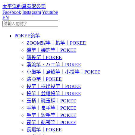
太平洋釣具有限公司
Facebook
Instagram
Youtube
EN
POKEE釣竿
ZOOM蝦竿｜蝦竿｜POKEE
磯竿｜磯釣竿｜POKEE
磯投竿｜POKEE
溪流竿、ハエ竿｜POKEE
小繼竿｜烏鰡竿｜小投竿｜POKEE
路亞竿｜POKEE
投竿｜振出投竿｜POKEE
投竿｜並繼投竿｜POKEE
玉柄｜磯玉柄｜POKEE
手竿｜長手竿｜POKEE
手竿｜短手竿｜POKEE
筏竿｜船筏竿｜POKEE
長蝦竿｜POKEE