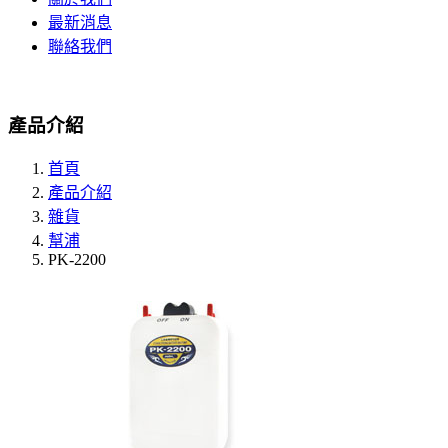
最新消息
聯絡我們
產品介紹
首頁
產品介紹
雜貨
幫浦
PK-2200