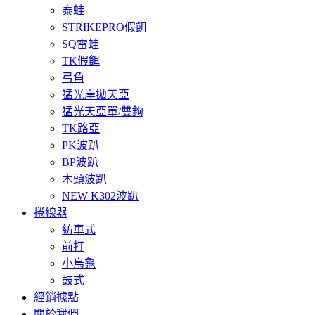
泰蛙
STRIKEPRO假餌
SQ雷蛙
TK假餌
弓角
猛光岸拋天亞
猛光天亞單/雙鉤
TK路亞
PK波趴
BP波趴
木頭波趴
NEW K302波趴
捲線器
紡車式
前打
小烏龜
鼓式
經銷據點
關於我們