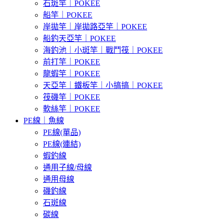
石斑竿｜POKEE
船竿｜POKEE
岸拋竿｜岸拋路亞竿｜POKEE
船釣天亞竿｜POKEE
海釣池｜小斑竿｜戰鬥筏｜POKEE
前打竿｜POKEE
龍蝦竿｜POKEE
天亞竿｜鐵板竿｜小搞搞｜POKEE
筏磯竿｜POKEE
軟絲竿｜POKEE
PE線｜魚線
PE線(單品)
PE線(連結)
蝦釣線
通用子線/母線
通用母線
磯釣線
石斑線
碳線