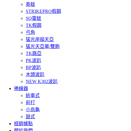
泰蛙
STRIKEPRO假餌
SQ雷蛙
TK假餌
弓角
猛光岸拋天亞
猛光天亞單/雙鉤
TK路亞
PK波趴
BP波趴
木頭波趴
NEW K302波趴
捲線器
紡車式
前打
小烏龜
鼓式
經銷據點
關於我們