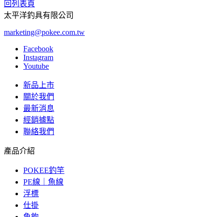
回列表頁
太平洋釣具有限公司
marketing@pokee.com.tw
Facebook
Instagram
Youtube
新品上市
關於我們
最新消息
經銷據點
聯絡我們
產品介紹
POKEE釣竿
PE線｜魚線
浮標
仕掛
魚鉤