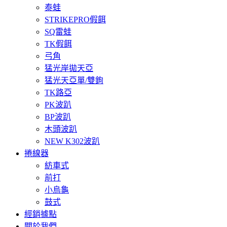
泰蛙
STRIKEPRO假餌
SQ雷蛙
TK假餌
弓角
猛光岸拋天亞
猛光天亞單/雙鉤
TK路亞
PK波趴
BP波趴
木頭波趴
NEW K302波趴
捲線器
紡車式
前打
小烏龜
鼓式
經銷據點
關於我們