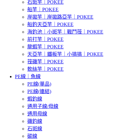
石斑竿｜POKEE
船竿｜POKEE
岸拋竿｜岸拋路亞竿｜POKEE
船釣天亞竿｜POKEE
海釣池｜小斑竿｜戰鬥筏｜POKEE
前打竿｜POKEE
龍蝦竿｜POKEE
天亞竿｜鐵板竿｜小搞搞｜POKEE
筏磯竿｜POKEE
軟絲竿｜POKEE
PE線｜魚線
PE線(單品)
PE線(連結)
蝦釣線
通用子線/母線
通用母線
磯釣線
石斑線
碳線