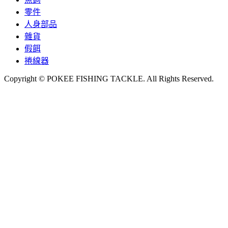
零件
人身部品
雜貨
假餌
捲線器
Copyright © POKEE FISHING TACKLE. All Rights Reserved.