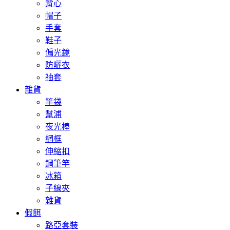
背心
帽子
手套
鞋子
偏光鏡
防曬衣
袖套
雜貨
竿袋
幫浦
夜光棒
網框
伸縮扣
鋼筆竿
冰箱
子線夾
雜貨
假餌
路亞套裝