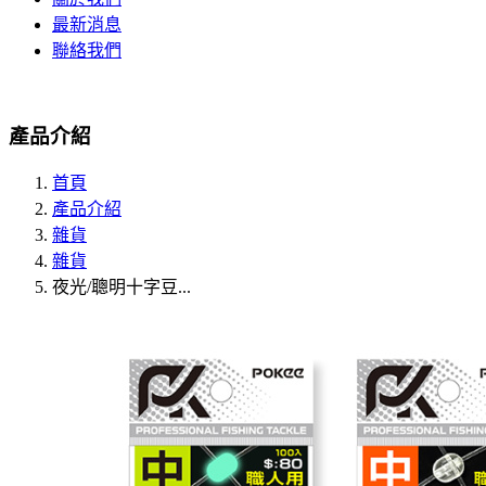
最新消息
聯絡我們
產品介紹
首頁
產品介紹
雜貨
雜貨
夜光/聰明十字豆...