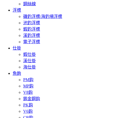
鋼絲線
浮標
磯釣浮標/海釣場浮標
池釣浮標
蝦釣浮標
溪釣浮標
電子浮標
仕掛
蝦仕掛
溪仕掛
海仕掛
魚鉤
PM鈎
MP鈎
V8鈎
鎢金鋼鈎
PK鈎
V6鈎
CB鈎