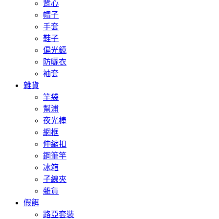
背心
帽子
手套
鞋子
偏光鏡
防曬衣
袖套
雜貨
竿袋
幫浦
夜光棒
網框
伸縮扣
鋼筆竿
冰箱
子線夾
雜貨
假餌
路亞套裝