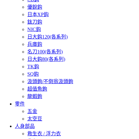
優銳鈎
日本XP鈎
鈦刀鈎
NIC鈎
日大鈎120(各系列)
兵庫鈎
名刀100(各系列)
日大鈎80(各系列)
TK鈎
SQ鈎
汲頭鉤/不倒翁汲頭鉤
超值魚鉤
龍蝦鉤
零件
五金
太空豆
人身部品
救生衣 / 浮力衣