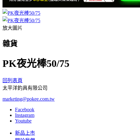
放大圖片
雜貨
PK夜光棒50/75
回列表頁
太平洋釣具有限公司
marketing@pokee.com.tw
Facebook
Instagram
Youtube
新品上市