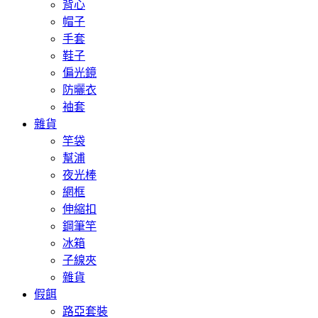
背心
帽子
手套
鞋子
偏光鏡
防曬衣
袖套
雜貨
竿袋
幫浦
夜光棒
網框
伸縮扣
鋼筆竿
冰箱
子線夾
雜貨
假餌
路亞套裝