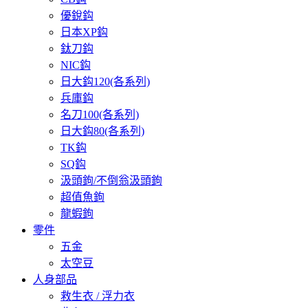
優銳鈎
日本XP鈎
鈦刀鈎
NIC鈎
日大鈎120(各系列)
兵庫鈎
名刀100(各系列)
日大鈎80(各系列)
TK鈎
SQ鈎
汲頭鉤/不倒翁汲頭鉤
超值魚鉤
龍蝦鉤
零件
五金
太空豆
人身部品
救生衣 / 浮力衣