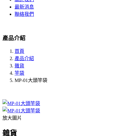
最新消息
聯絡我們
產品介紹
首頁
產品介紹
雜貨
竿袋
MP-01大頭竿袋
放大圖片
雜貨