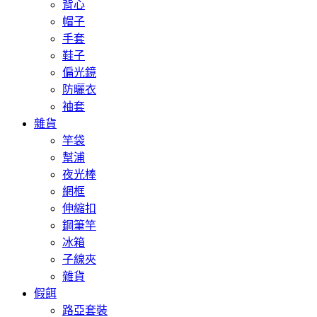
背心
帽子
手套
鞋子
偏光鏡
防曬衣
袖套
雜貨
竿袋
幫浦
夜光棒
網框
伸縮扣
鋼筆竿
冰箱
子線夾
雜貨
假餌
路亞套裝