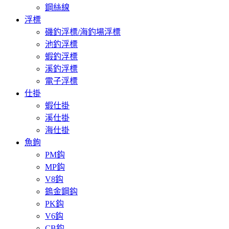
鋼絲線
浮標
磯釣浮標/海釣場浮標
池釣浮標
蝦釣浮標
溪釣浮標
電子浮標
仕掛
蝦仕掛
溪仕掛
海仕掛
魚鉤
PM鈎
MP鈎
V8鈎
鎢金鋼鈎
PK鈎
V6鈎
CB鈎