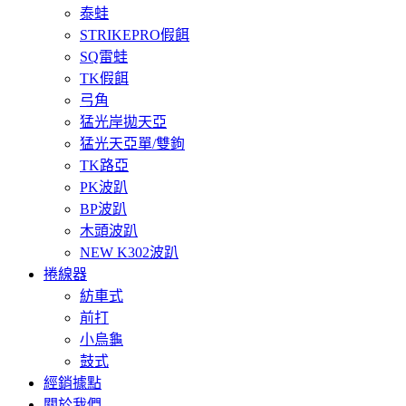
泰蛙
STRIKEPRO假餌
SQ雷蛙
TK假餌
弓角
猛光岸拋天亞
猛光天亞單/雙鉤
TK路亞
PK波趴
BP波趴
木頭波趴
NEW K302波趴
捲線器
紡車式
前打
小烏龜
鼓式
經銷據點
關於我們