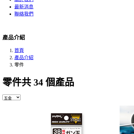
最新消息
聯絡我們
產品介紹
首頁
產品介紹
零件
零件
共 34 個產品