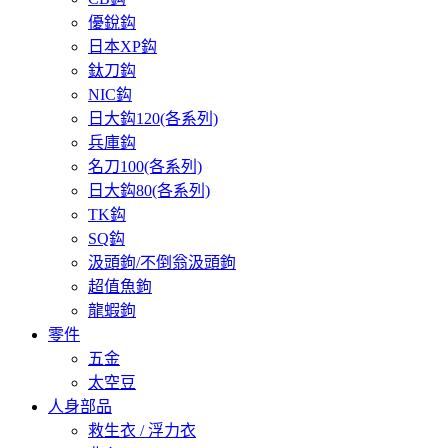
優銳鈎
日本XP鈎
鈦刀鈎
NIC鈎
日大鈎120(各系列)
兵庫鈎
名刀100(各系列)
日大鈎80(各系列)
TK鈎
SQ鈎
汲頭鉤/不倒翁汲頭鉤
超值魚鉤
龍蝦鉤
零件
五金
太空豆
人身部品
救生衣 / 浮力衣