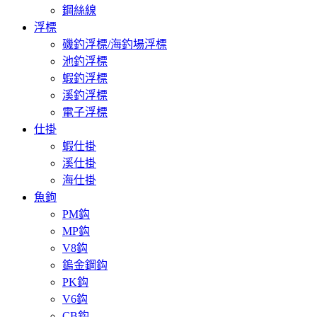
鋼絲線
浮標
磯釣浮標/海釣場浮標
池釣浮標
蝦釣浮標
溪釣浮標
電子浮標
仕掛
蝦仕掛
溪仕掛
海仕掛
魚鉤
PM鈎
MP鈎
V8鈎
鎢金鋼鈎
PK鈎
V6鈎
CB鈎