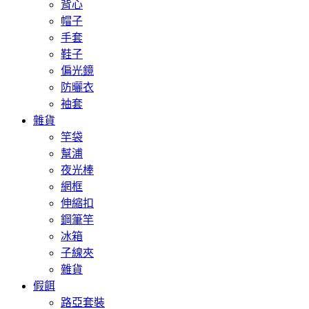
背心
帽子
手套
鞋子
偏光鏡
防曬衣
袖套
雜貨
竿袋
幫浦
夜光棒
網框
伸縮扣
鋼筆竿
冰箱
子線夾
雜貨
假餌
路亞套裝