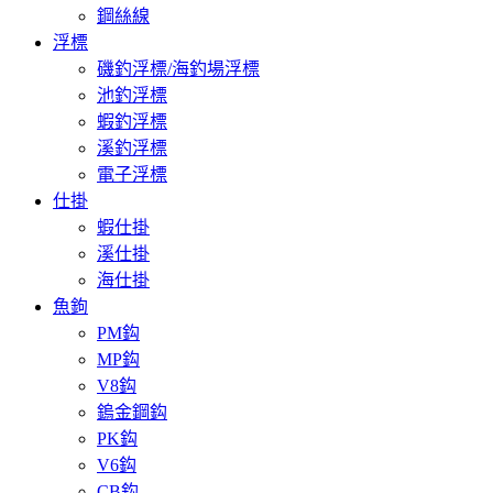
鋼絲線
浮標
磯釣浮標/海釣場浮標
池釣浮標
蝦釣浮標
溪釣浮標
電子浮標
仕掛
蝦仕掛
溪仕掛
海仕掛
魚鉤
PM鈎
MP鈎
V8鈎
鎢金鋼鈎
PK鈎
V6鈎
CB鈎