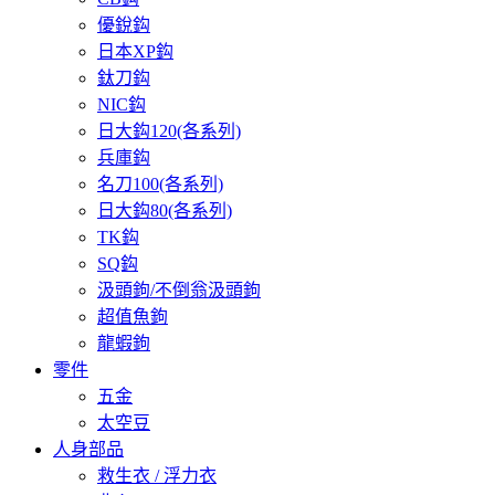
優銳鈎
日本XP鈎
鈦刀鈎
NIC鈎
日大鈎120(各系列)
兵庫鈎
名刀100(各系列)
日大鈎80(各系列)
TK鈎
SQ鈎
汲頭鉤/不倒翁汲頭鉤
超值魚鉤
龍蝦鉤
零件
五金
太空豆
人身部品
救生衣 / 浮力衣