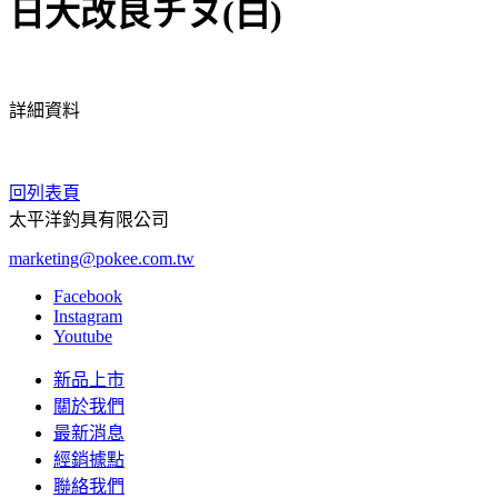
日大改良チヌ(白)
詳細資料
回列表頁
太平洋釣具有限公司
marketing@pokee.com.tw
Facebook
Instagram
Youtube
新品上市
關於我們
最新消息
經銷據點
聯絡我們