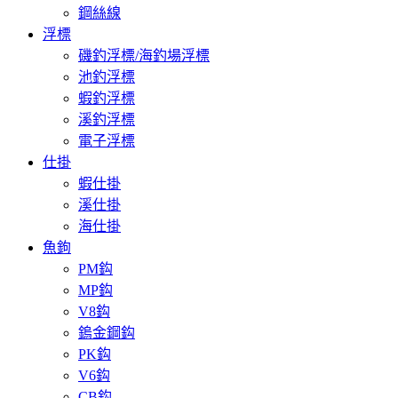
鋼絲線
浮標
磯釣浮標/海釣場浮標
池釣浮標
蝦釣浮標
溪釣浮標
電子浮標
仕掛
蝦仕掛
溪仕掛
海仕掛
魚鉤
PM鈎
MP鈎
V8鈎
鎢金鋼鈎
PK鈎
V6鈎
CB鈎