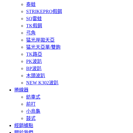
泰蛙
STRIKEPRO假餌
SQ雷蛙
TK假餌
弓角
猛光岸拋天亞
猛光天亞單/雙鉤
TK路亞
PK波趴
BP波趴
木頭波趴
NEW K302波趴
捲線器
紡車式
前打
小烏龜
鼓式
經銷據點
關於我們