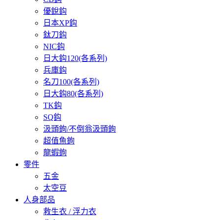
優銳鈎
日本XP鈎
鈦刀鈎
NIC鈎
日大鈎120(各系列)
兵庫鈎
名刀100(各系列)
日大鈎80(各系列)
TK鈎
SQ鈎
汲頭鉤/不倒翁汲頭鉤
超值魚鉤
龍蝦鉤
零件
五金
太空豆
人身部品
救生衣 / 浮力衣