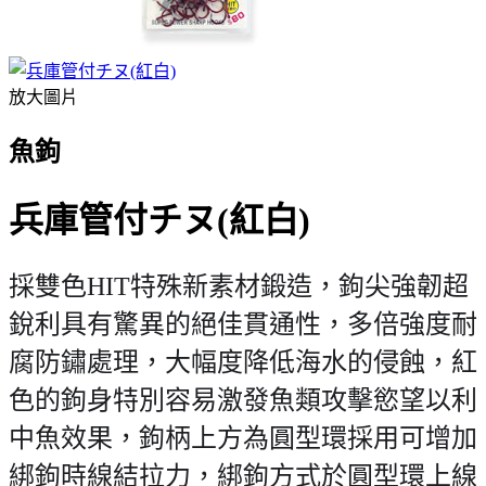
放大圖片
魚鉤
兵庫管付チヌ(紅白)
採雙色HIT特殊新素材鍛造，鉤尖強韌超
銳利具有驚異的絕佳貫通性，多倍強度耐
腐防鏽處理，大幅度降低海水的侵蝕，紅
色的鉤身特別容易激發魚類攻擊慾望以利
中魚效果，鉤柄上方為圓型環採用可增加
綁鉤時線結拉力，綁鉤方式於圓型環上線