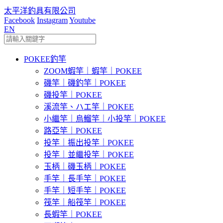
太平洋釣具有限公司
Facebook
Instagram
Youtube
EN
POKEE釣竿
ZOOM蝦竿｜蝦竿｜POKEE
磯竿｜磯釣竿｜POKEE
磯投竿｜POKEE
溪流竿、ハエ竿｜POKEE
小繼竿｜烏鰡竿｜小投竿｜POKEE
路亞竿｜POKEE
投竿｜振出投竿｜POKEE
投竿｜並繼投竿｜POKEE
玉柄｜磯玉柄｜POKEE
手竿｜長手竿｜POKEE
手竿｜短手竿｜POKEE
筏竿｜船筏竿｜POKEE
長蝦竿｜POKEE