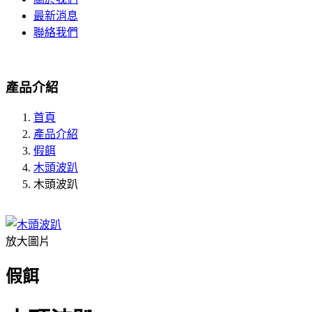
最新消息
聯絡我們
產品介紹
首頁
產品介紹
假餌
木頭波趴
木頭波趴
放大圖片
假餌