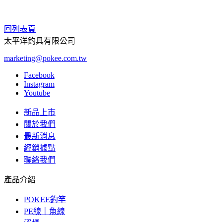
回列表頁
太平洋釣具有限公司
marketing@pokee.com.tw
Facebook
Instagram
Youtube
新品上市
關於我們
最新消息
經銷據點
聯絡我們
產品介紹
POKEE釣竿
PE線｜魚線