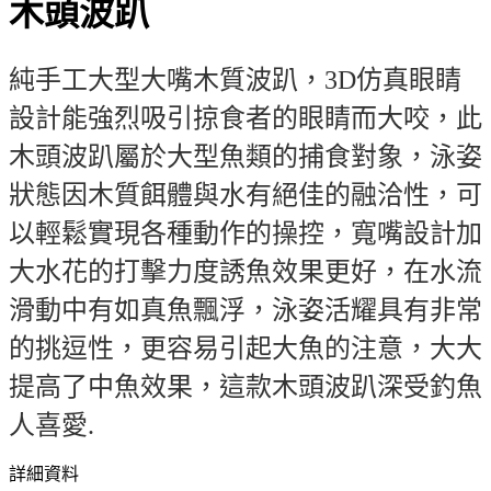
木頭波趴
純手工大型大嘴木質波趴，3D仿真眼睛
設計能強烈吸引掠食者的眼睛而大咬，此
木頭波趴屬於大型魚類的捕食對象，泳姿
狀態因木質餌體與水有絕佳的融洽性，可
以輕鬆實現各種動作的操控，寬嘴設計加
大水花的打擊力度誘魚效果更好，在水流
滑動中有如真魚飄浮，泳姿活耀具有非常
的挑逗性，更容易引起大魚的注意，大大
提高了中魚效果，這款木頭波趴深受釣魚
人喜愛.
詳細資料