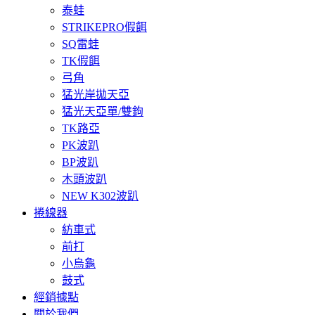
泰蛙
STRIKEPRO假餌
SQ雷蛙
TK假餌
弓角
猛光岸拋天亞
猛光天亞單/雙鉤
TK路亞
PK波趴
BP波趴
木頭波趴
NEW K302波趴
捲線器
紡車式
前打
小烏龜
鼓式
經銷據點
關於我們