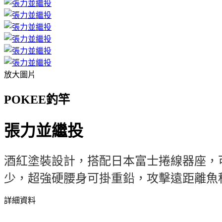
放大圖片
POKEE釣竿
張力並繼投
酒紅塗裝設計，搭配日本富士捲線器座，
少，超強硬腰身可掛重鉛，攻擊遠距離魚種
詳細資料