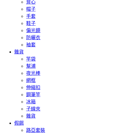
背心
帽子
手套
鞋子
偏光鏡
防曬衣
袖套
雜貨
竿袋
幫浦
夜光棒
網框
伸縮扣
鋼筆竿
冰箱
子線夾
雜貨
假餌
路亞套裝