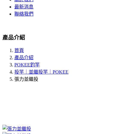
最新消息
聯絡我們
產品介紹
首頁
產品介紹
POKEE釣竿
投竿｜並繼投竿｜POKEE
張力並繼投