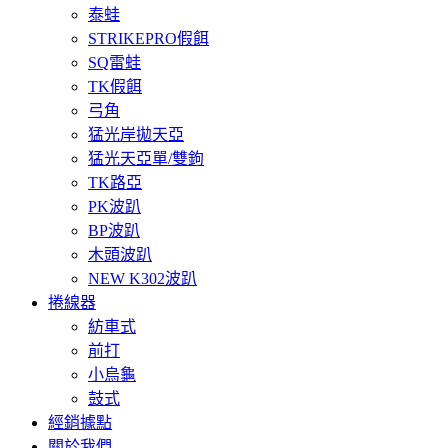
泰蛙
STRIKEPRO假餌
SQ雷蛙
TK假餌
弓角
猛光岸拋天亞
猛光天亞單/雙鉤
TK路亞
PK波趴
BP波趴
木頭波趴
NEW K302波趴
捲線器
紡車式
前打
小烏龜
鼓式
經銷據點
關於我們