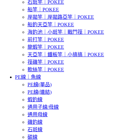
石斑竿｜POKEE
船竿｜POKEE
岸拋竿｜岸拋路亞竿｜POKEE
船釣天亞竿｜POKEE
海釣池｜小斑竿｜戰鬥筏｜POKEE
前打竿｜POKEE
龍蝦竿｜POKEE
天亞竿｜鐵板竿｜小搞搞｜POKEE
筏磯竿｜POKEE
軟絲竿｜POKEE
PE線｜魚線
PE線(單品)
PE線(連結)
蝦釣線
通用子線/母線
通用母線
磯釣線
石斑線
碳線