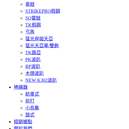
泰蛙
STRIKEPRO假餌
SQ雷蛙
TK假餌
弓角
猛光岸拋天亞
猛光天亞單/雙鉤
TK路亞
PK波趴
BP波趴
木頭波趴
NEW K302波趴
捲線器
紡車式
前打
小烏龜
鼓式
經銷據點
關於我們