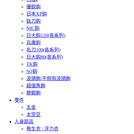
優銳鈎
日本XP鈎
鈦刀鈎
NIC鈎
日大鈎120(各系列)
兵庫鈎
名刀100(各系列)
日大鈎80(各系列)
TK鈎
SQ鈎
汲頭鉤/不倒翁汲頭鉤
超值魚鉤
龍蝦鉤
零件
五金
太空豆
人身部品
救生衣 / 浮力衣