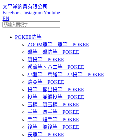
太平洋釣具有限公司
Facebook
Instagram
Youtube
EN
POKEE釣竿
ZOOM蝦竿｜蝦竿｜POKEE
磯竿｜磯釣竿｜POKEE
磯投竿｜POKEE
溪流竿、ハエ竿｜POKEE
小繼竿｜烏鰡竿｜小投竿｜POKEE
路亞竿｜POKEE
投竿｜振出投竿｜POKEE
投竿｜並繼投竿｜POKEE
玉柄｜磯玉柄｜POKEE
手竿｜長手竿｜POKEE
手竿｜短手竿｜POKEE
筏竿｜船筏竿｜POKEE
長蝦竿｜POKEE