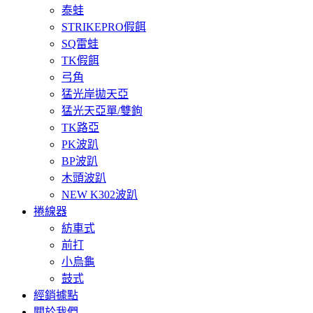
泰蛙
STRIKEPRO假餌
SQ雷蛙
TK假餌
弓角
猛光岸拋天亞
猛光天亞單/雙鉤
TK路亞
PK波趴
BP波趴
木頭波趴
NEW K302波趴
捲線器
紡車式
前打
小烏龜
鼓式
經銷據點
關於我們