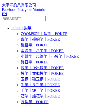
太平洋釣具有限公司
Facebook
Instagram
Youtube
EN
POKEE釣竿
ZOOM蝦竿｜蝦竿｜POKEE
磯竿｜磯釣竿｜POKEE
磯投竿｜POKEE
溪流竿、ハエ竿｜POKEE
小繼竿｜烏鰡竿｜小投竿｜POKEE
路亞竿｜POKEE
投竿｜振出投竿｜POKEE
投竿｜並繼投竿｜POKEE
玉柄｜磯玉柄｜POKEE
手竿｜長手竿｜POKEE
手竿｜短手竿｜POKEE
筏竿｜船筏竿｜POKEE
長蝦竿｜POKEE