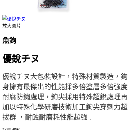
放大圖片
魚鉤
優銳チヌ
優銳チヌ大包裝設計，特殊材質製造，鉤
身擁有最傑出的性能採多倍塗層多倍強度
耐腐防鏽處理，鉤尖採用特殊超銳處理再
加以特殊化學研磨技術加工鉤尖穿刺力超
拔群 ，耐蝕耐磨耗性能超強 .