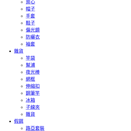
背心
帽子
手套
鞋子
偏光鏡
防曬衣
袖套
雜貨
竿袋
幫浦
夜光棒
網框
伸縮扣
鋼筆竿
冰箱
子線夾
雜貨
假餌
路亞套裝