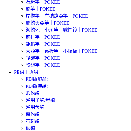
石斑竿｜POKEE
船竿｜POKEE
岸拋竿｜岸拋路亞竿｜POKEE
船釣天亞竿｜POKEE
海釣池｜小斑竿｜戰鬥筏｜POKEE
前打竿｜POKEE
龍蝦竿｜POKEE
天亞竿｜鐵板竿｜小搞搞｜POKEE
筏磯竿｜POKEE
軟絲竿｜POKEE
PE線｜魚線
PE線(單品)
PE線(連結)
蝦釣線
通用子線/母線
通用母線
磯釣線
石斑線
碳線