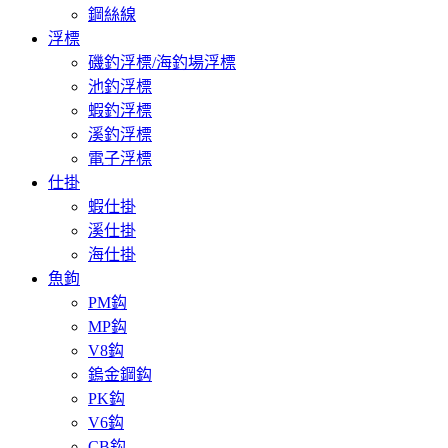
鋼絲線
浮標
磯釣浮標/海釣場浮標
池釣浮標
蝦釣浮標
溪釣浮標
電子浮標
仕掛
蝦仕掛
溪仕掛
海仕掛
魚鉤
PM鈎
MP鈎
V8鈎
鎢金鋼鈎
PK鈎
V6鈎
CB鈎