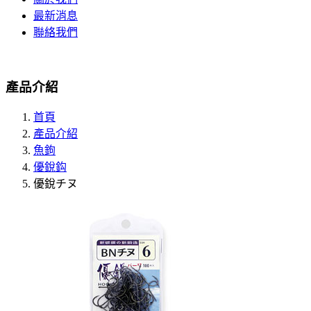
最新消息
聯絡我們
產品介紹
首頁
產品介紹
魚鉤
優銳鈎
優銳チヌ