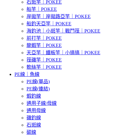
石斑竿｜POKEE
船竿｜POKEE
岸拋竿｜岸拋路亞竿｜POKEE
船釣天亞竿｜POKEE
海釣池｜小斑竿｜戰鬥筏｜POKEE
前打竿｜POKEE
龍蝦竿｜POKEE
天亞竿｜鐵板竿｜小搞搞｜POKEE
筏磯竿｜POKEE
軟絲竿｜POKEE
PE線｜魚線
PE線(單品)
PE線(連結)
蝦釣線
通用子線/母線
通用母線
磯釣線
石斑線
碳線