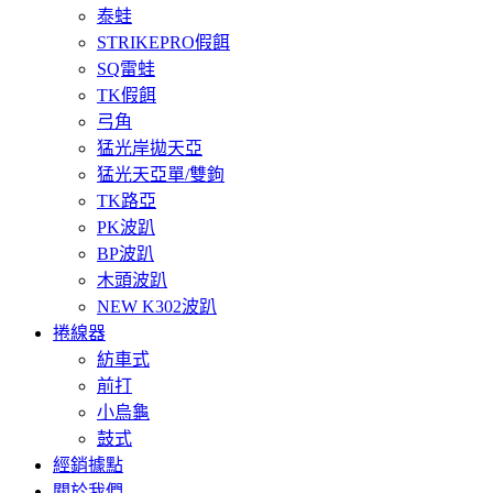
泰蛙
STRIKEPRO假餌
SQ雷蛙
TK假餌
弓角
猛光岸拋天亞
猛光天亞單/雙鉤
TK路亞
PK波趴
BP波趴
木頭波趴
NEW K302波趴
捲線器
紡車式
前打
小烏龜
鼓式
經銷據點
關於我們