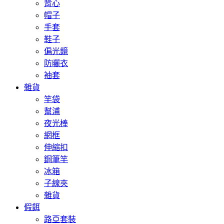
背心
帽子
手套
鞋子
偏光鏡
防曬衣
袖套
雜貨
竿袋
幫浦
夜光棒
網框
伸縮扣
鋼筆竿
冰箱
子線夾
雜貨
假餌
路亞套裝