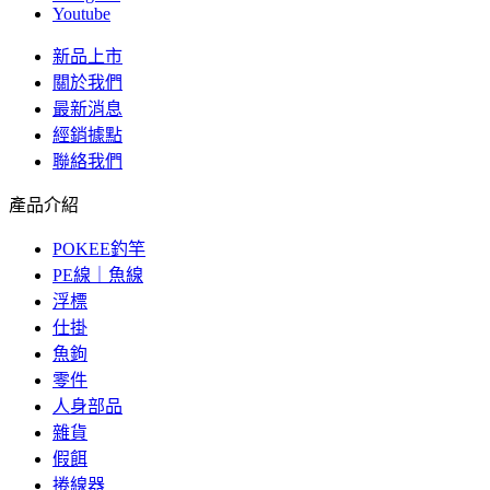
Youtube
新品上市
關於我們
最新消息
經銷據點
聯絡我們
產品介紹
POKEE釣竿
PE線｜魚線
浮標
仕掛
魚鉤
零件
人身部品
雜貨
假餌
捲線器