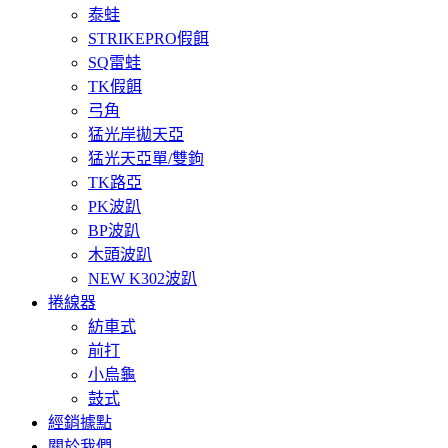
泰蛙
STRIKEPRO假餌
SQ雷蛙
TK假餌
弓角
猛光岸拋天亞
猛光天亞單/雙鉤
TK路亞
PK波趴
BP波趴
木頭波趴
NEW K302波趴
捲線器
紡車式
前打
小烏龜
鼓式
經銷據點
關於我們