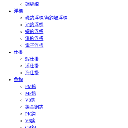
鋼絲線
浮標
磯釣浮標/海釣場浮標
池釣浮標
蝦釣浮標
溪釣浮標
電子浮標
仕掛
蝦仕掛
溪仕掛
海仕掛
魚鉤
PM鈎
MP鈎
V8鈎
鎢金鋼鈎
PK鈎
V6鈎
CB鈎