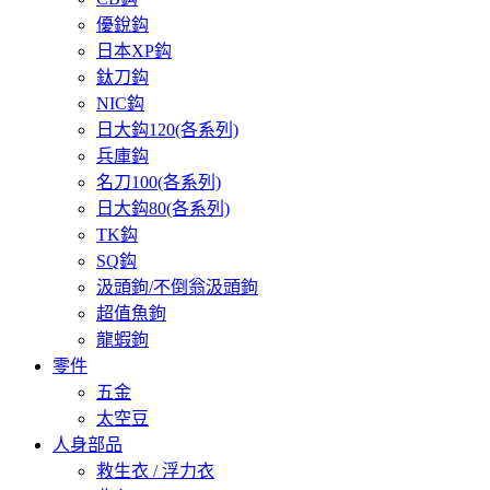
優銳鈎
日本XP鈎
鈦刀鈎
NIC鈎
日大鈎120(各系列)
兵庫鈎
名刀100(各系列)
日大鈎80(各系列)
TK鈎
SQ鈎
汲頭鉤/不倒翁汲頭鉤
超值魚鉤
龍蝦鉤
零件
五金
太空豆
人身部品
救生衣 / 浮力衣