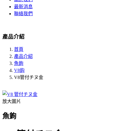
最新消息
聯絡我們
產品介紹
首頁
產品介紹
魚鉤
V8鈎
V8管付チヌ金
放大圖片
魚鉤