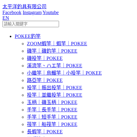
太平洋釣具有限公司
Facebook
Instagram
Youtube
EN
POKEE釣竿
ZOOM蝦竿｜蝦竿｜POKEE
磯竿｜磯釣竿｜POKEE
磯投竿｜POKEE
溪流竿、ハエ竿｜POKEE
小繼竿｜烏鰡竿｜小投竿｜POKEE
路亞竿｜POKEE
投竿｜振出投竿｜POKEE
投竿｜並繼投竿｜POKEE
玉柄｜磯玉柄｜POKEE
手竿｜長手竿｜POKEE
手竿｜短手竿｜POKEE
筏竿｜船筏竿｜POKEE
長蝦竿｜POKEE