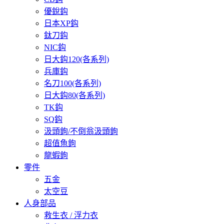
優銳鈎
日本XP鈎
鈦刀鈎
NIC鈎
日大鈎120(各系列)
兵庫鈎
名刀100(各系列)
日大鈎80(各系列)
TK鈎
SQ鈎
汲頭鉤/不倒翁汲頭鉤
超值魚鉤
龍蝦鉤
零件
五金
太空豆
人身部品
救生衣 / 浮力衣