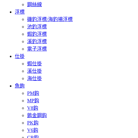
鋼絲線
浮標
磯釣浮標/海釣場浮標
池釣浮標
蝦釣浮標
溪釣浮標
電子浮標
仕掛
蝦仕掛
溪仕掛
海仕掛
魚鉤
PM鈎
MP鈎
V8鈎
鎢金鋼鈎
PK鈎
V6鈎
CB鈎