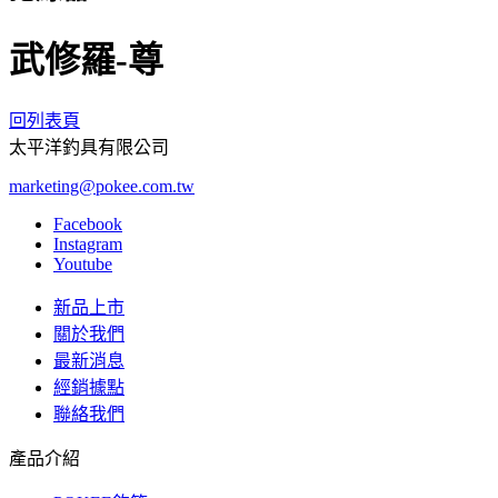
武修羅-尊
回列表頁
太平洋釣具有限公司
marketing@pokee.com.tw
Facebook
Instagram
Youtube
新品上市
關於我們
最新消息
經銷據點
聯絡我們
產品介紹