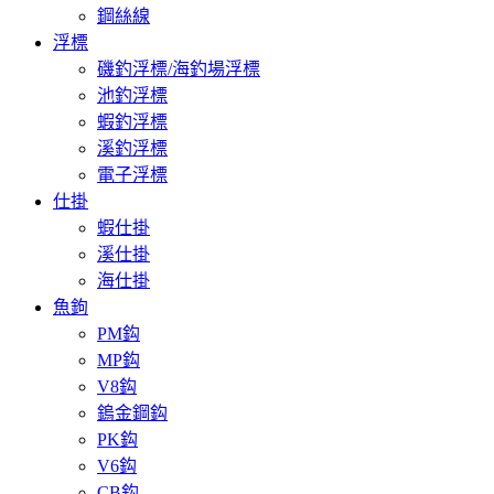
鋼絲線
浮標
磯釣浮標/海釣場浮標
池釣浮標
蝦釣浮標
溪釣浮標
電子浮標
仕掛
蝦仕掛
溪仕掛
海仕掛
魚鉤
PM鈎
MP鈎
V8鈎
鎢金鋼鈎
PK鈎
V6鈎
CB鈎