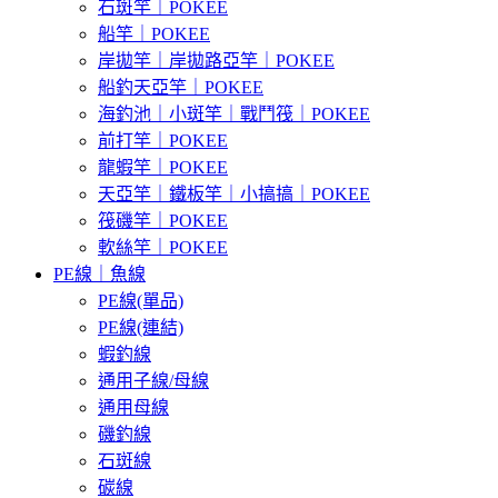
石斑竿｜POKEE
船竿｜POKEE
岸拋竿｜岸拋路亞竿｜POKEE
船釣天亞竿｜POKEE
海釣池｜小斑竿｜戰鬥筏｜POKEE
前打竿｜POKEE
龍蝦竿｜POKEE
天亞竿｜鐵板竿｜小搞搞｜POKEE
筏磯竿｜POKEE
軟絲竿｜POKEE
PE線｜魚線
PE線(單品)
PE線(連結)
蝦釣線
通用子線/母線
通用母線
磯釣線
石斑線
碳線