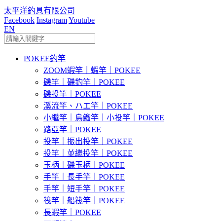
太平洋釣具有限公司
Facebook
Instagram
Youtube
EN
POKEE釣竿
ZOOM蝦竿｜蝦竿｜POKEE
磯竿｜磯釣竿｜POKEE
磯投竿｜POKEE
溪流竿、ハエ竿｜POKEE
小繼竿｜烏鰡竿｜小投竿｜POKEE
路亞竿｜POKEE
投竿｜振出投竿｜POKEE
投竿｜並繼投竿｜POKEE
玉柄｜磯玉柄｜POKEE
手竿｜長手竿｜POKEE
手竿｜短手竿｜POKEE
筏竿｜船筏竿｜POKEE
長蝦竿｜POKEE