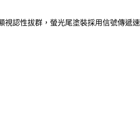
顯視認性拔群，螢光尾塗裝採用信號傳遞速