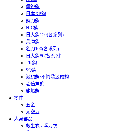
優銳鈎
日本XP鈎
鈦刀鈎
NIC鈎
日大鈎120(各系列)
兵庫鈎
名刀100(各系列)
日大鈎80(各系列)
TK鈎
SQ鈎
汲頭鉤/不倒翁汲頭鉤
超值魚鉤
龍蝦鉤
零件
五金
太空豆
人身部品
救生衣 / 浮力衣