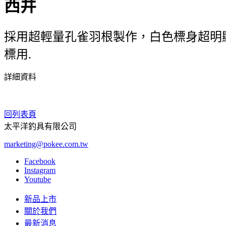
西井
採用超輕量孔雀羽根製作，白色標身超明
標用.
詳細資料
回列表頁
太平洋釣具有限公司
marketing@pokee.com.tw
Facebook
Instagram
Youtube
新品上市
關於我們
最新消息