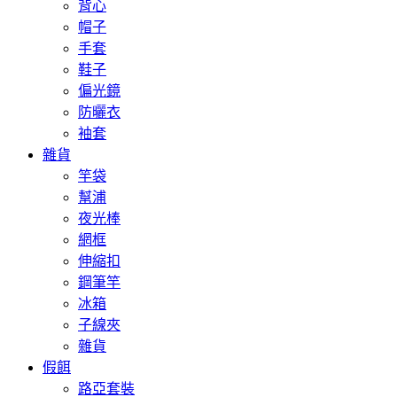
背心
帽子
手套
鞋子
偏光鏡
防曬衣
袖套
雜貨
竿袋
幫浦
夜光棒
網框
伸縮扣
鋼筆竿
冰箱
子線夾
雜貨
假餌
路亞套裝