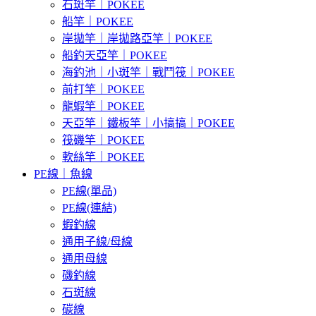
石斑竿｜POKEE
船竿｜POKEE
岸拋竿｜岸拋路亞竿｜POKEE
船釣天亞竿｜POKEE
海釣池｜小斑竿｜戰鬥筏｜POKEE
前打竿｜POKEE
龍蝦竿｜POKEE
天亞竿｜鐵板竿｜小搞搞｜POKEE
筏磯竿｜POKEE
軟絲竿｜POKEE
PE線｜魚線
PE線(單品)
PE線(連結)
蝦釣線
通用子線/母線
通用母線
磯釣線
石斑線
碳線