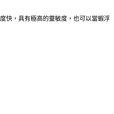
度快，具有極高的靈敏度，也可以當蝦浮