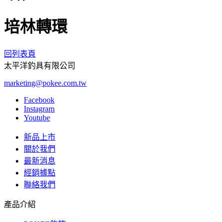
培林轉環
回列表頁
太平洋釣具有限公司
marketing@pokee.com.tw
Facebook
Instagram
Youtube
新品上市
關於我們
最新消息
經銷據點
聯絡我們
產品介紹