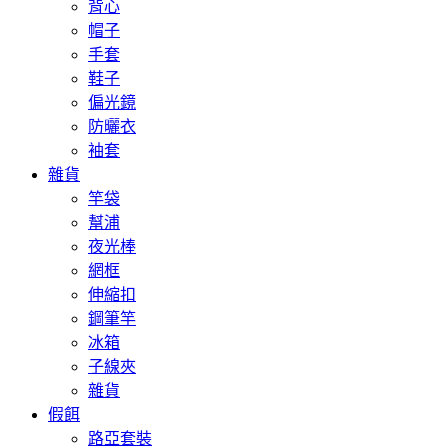
背心
帽子
手套
鞋子
偏光鏡
防曬衣
袖套
雜貨
竿袋
幫浦
夜光棒
網框
伸縮扣
鋼筆竿
冰箱
子線夾
雜貨
假餌
路亞套裝