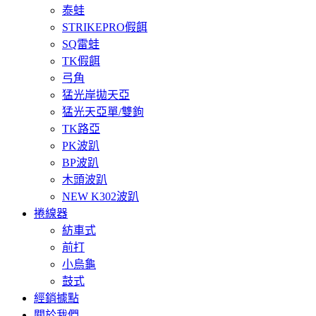
泰蛙
STRIKEPRO假餌
SQ雷蛙
TK假餌
弓角
猛光岸拋天亞
猛光天亞單/雙鉤
TK路亞
PK波趴
BP波趴
木頭波趴
NEW K302波趴
捲線器
紡車式
前打
小烏龜
鼓式
經銷據點
關於我們