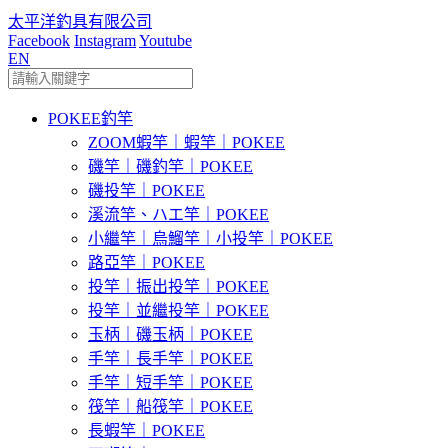
太平洋釣具有限公司
Facebook
Instagram
Youtube
EN
POKEE釣竿
ZOOM蝦竿｜蝦竿｜POKEE
磯竿｜磯釣竿｜POKEE
磯投竿｜POKEE
溪流竿、ハエ竿｜POKEE
小繼竿｜烏鰡竿｜小投竿｜POKEE
路亞竿｜POKEE
投竿｜振出投竿｜POKEE
投竿｜並繼投竿｜POKEE
玉柄｜磯玉柄｜POKEE
手竿｜長手竿｜POKEE
手竿｜短手竿｜POKEE
筏竿｜船筏竿｜POKEE
長蝦竿｜POKEE