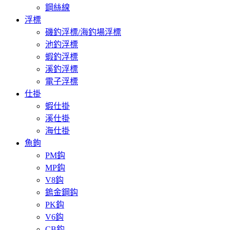
鋼絲線
浮標
磯釣浮標/海釣場浮標
池釣浮標
蝦釣浮標
溪釣浮標
電子浮標
仕掛
蝦仕掛
溪仕掛
海仕掛
魚鉤
PM鈎
MP鈎
V8鈎
鎢金鋼鈎
PK鈎
V6鈎
CB鈎