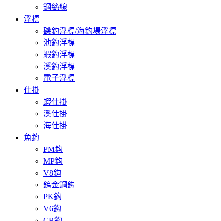
鋼絲線
浮標
磯釣浮標/海釣場浮標
池釣浮標
蝦釣浮標
溪釣浮標
電子浮標
仕掛
蝦仕掛
溪仕掛
海仕掛
魚鉤
PM鈎
MP鈎
V8鈎
鎢金鋼鈎
PK鈎
V6鈎
CB鈎