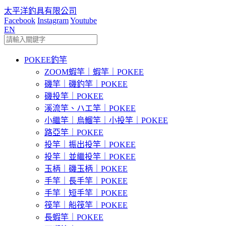
太平洋釣具有限公司
Facebook
Instagram
Youtube
EN
POKEE釣竿
ZOOM蝦竿｜蝦竿｜POKEE
磯竿｜磯釣竿｜POKEE
磯投竿｜POKEE
溪流竿、ハエ竿｜POKEE
小繼竿｜烏鰡竿｜小投竿｜POKEE
路亞竿｜POKEE
投竿｜振出投竿｜POKEE
投竿｜並繼投竿｜POKEE
玉柄｜磯玉柄｜POKEE
手竿｜長手竿｜POKEE
手竿｜短手竿｜POKEE
筏竿｜船筏竿｜POKEE
長蝦竿｜POKEE