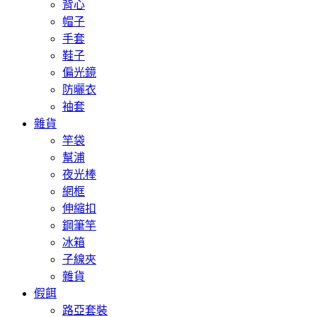
背心
帽子
手套
鞋子
偏光鏡
防曬衣
袖套
雜貨
竿袋
幫浦
夜光棒
網框
伸縮扣
鋼筆竿
冰箱
子線夾
雜貨
假餌
路亞套裝