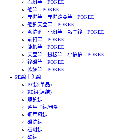
石斑竿｜POKEE
船竿｜POKEE
岸拋竿｜岸拋路亞竿｜POKEE
船釣天亞竿｜POKEE
海釣池｜小斑竿｜戰鬥筏｜POKEE
前打竿｜POKEE
龍蝦竿｜POKEE
天亞竿｜鐵板竿｜小搞搞｜POKEE
筏磯竿｜POKEE
軟絲竿｜POKEE
PE線｜魚線
PE線(單品)
PE線(連結)
蝦釣線
通用子線/母線
通用母線
磯釣線
石斑線
碳線