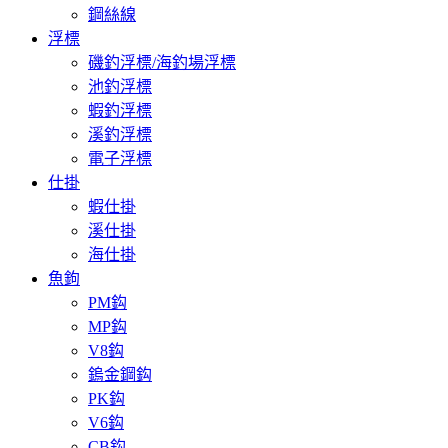
鋼絲線
浮標
磯釣浮標/海釣場浮標
池釣浮標
蝦釣浮標
溪釣浮標
電子浮標
仕掛
蝦仕掛
溪仕掛
海仕掛
魚鉤
PM鈎
MP鈎
V8鈎
鎢金鋼鈎
PK鈎
V6鈎
CB鈎