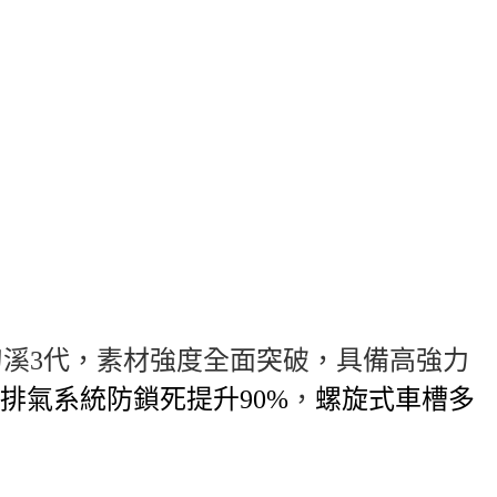
刀溪3代，素材強度全面突破，具備高強力
排氣系統防鎖死提升90%
，
螺旋式車槽多