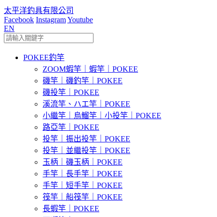
太平洋釣具有限公司
Facebook
Instagram
Youtube
EN
POKEE釣竿
ZOOM蝦竿｜蝦竿｜POKEE
磯竿｜磯釣竿｜POKEE
磯投竿｜POKEE
溪流竿、ハエ竿｜POKEE
小繼竿｜烏鰡竿｜小投竿｜POKEE
路亞竿｜POKEE
投竿｜振出投竿｜POKEE
投竿｜並繼投竿｜POKEE
玉柄｜磯玉柄｜POKEE
手竿｜長手竿｜POKEE
手竿｜短手竿｜POKEE
筏竿｜船筏竿｜POKEE
長蝦竿｜POKEE