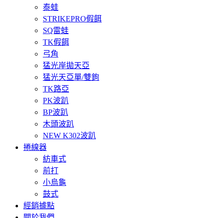
泰蛙
STRIKEPRO假餌
SQ雷蛙
TK假餌
弓角
猛光岸拋天亞
猛光天亞單/雙鉤
TK路亞
PK波趴
BP波趴
木頭波趴
NEW K302波趴
捲線器
紡車式
前打
小烏龜
鼓式
經銷據點
關於我們