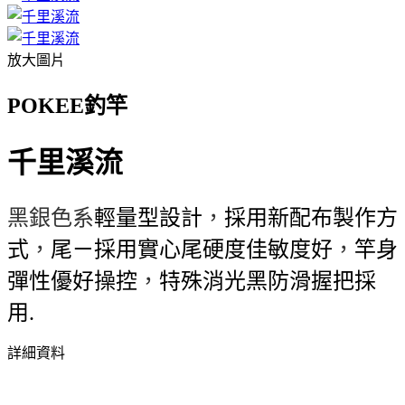
放大圖片
POKEE釣竿
千里溪流
黑銀色系
輕量型設計
，
採用新配布製作方
式
，
尾ㄧ採用實心尾硬度佳
敏度好
，
竿身
彈性優好操控
，
特殊消光黑防滑握
把採
用.
詳細資料