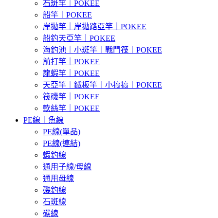
石斑竿｜POKEE
船竿｜POKEE
岸拋竿｜岸拋路亞竿｜POKEE
船釣天亞竿｜POKEE
海釣池｜小斑竿｜戰鬥筏｜POKEE
前打竿｜POKEE
龍蝦竿｜POKEE
天亞竿｜鐵板竿｜小搞搞｜POKEE
筏磯竿｜POKEE
軟絲竿｜POKEE
PE線｜魚線
PE線(單品)
PE線(連結)
蝦釣線
通用子線/母線
通用母線
磯釣線
石斑線
碳線