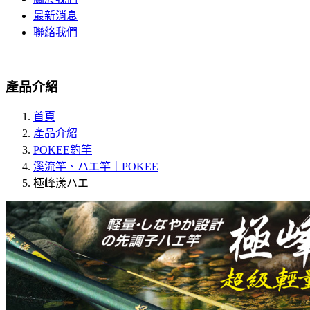
最新消息
聯絡我們
產品介紹
首頁
產品介紹
POKEE釣竿
溪流竿、ハエ竿｜POKEE
極峰漾ハエ