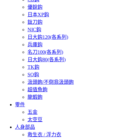
優銳鈎
日本XP鈎
鈦刀鈎
NIC鈎
日大鈎120(各系列)
兵庫鈎
名刀100(各系列)
日大鈎80(各系列)
TK鈎
SQ鈎
汲頭鉤/不倒翁汲頭鉤
超值魚鉤
龍蝦鉤
零件
五金
太空豆
人身部品
救生衣 / 浮力衣