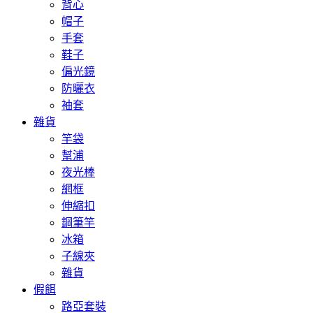
背心
帽子
手套
鞋子
偏光鏡
防曬衣
袖套
雜貨
竿袋
幫浦
夜光棒
網框
伸縮扣
鋼筆竿
冰箱
子線夾
雜貨
假餌
路亞套裝