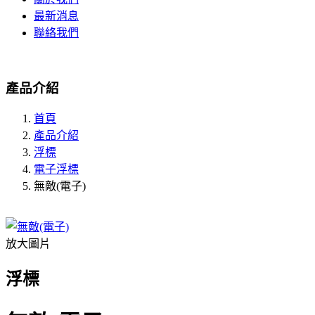
最新消息
聯絡我們
產品介紹
首頁
產品介紹
浮標
電子浮標
無敵(電子)
放大圖片
浮標