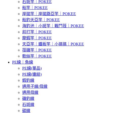
石斑竿｜POKEE
船竿｜POKEE
岸拋竿｜岸拋路亞竿｜POKEE
船釣天亞竿｜POKEE
海釣池｜小斑竿｜戰鬥筏｜POKEE
前打竿｜POKEE
龍蝦竿｜POKEE
天亞竿｜鐵板竿｜小搞搞｜POKEE
筏磯竿｜POKEE
軟絲竿｜POKEE
PE線｜魚線
PE線(單品)
PE線(連結)
蝦釣線
通用子線/母線
通用母線
磯釣線
石斑線
碳線