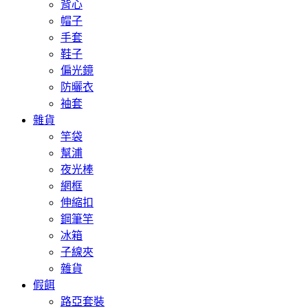
背心
帽子
手套
鞋子
偏光鏡
防曬衣
袖套
雜貨
竿袋
幫浦
夜光棒
網框
伸縮扣
鋼筆竿
冰箱
子線夾
雜貨
假餌
路亞套裝