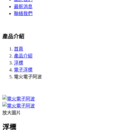
最新消息
聯絡我們
產品介紹
首頁
產品介紹
浮標
電子浮標
電火電子阿波
放大圖片
浮標