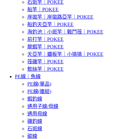
石斑竿｜POKEE
船竿｜POKEE
岸拋竿｜岸拋路亞竿｜POKEE
船釣天亞竿｜POKEE
海釣池｜小斑竿｜戰鬥筏｜POKEE
前打竿｜POKEE
龍蝦竿｜POKEE
天亞竿｜鐵板竿｜小搞搞｜POKEE
筏磯竿｜POKEE
軟絲竿｜POKEE
PE線｜魚線
PE線(單品)
PE線(連結)
蝦釣線
通用子線/母線
通用母線
磯釣線
石斑線
碳線