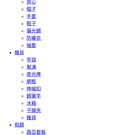
背心
帽子
手套
鞋子
偏光鏡
防曬衣
袖套
雜貨
竿袋
幫浦
夜光棒
網框
伸縮扣
鋼筆竿
冰箱
子線夾
雜貨
假餌
路亞套裝