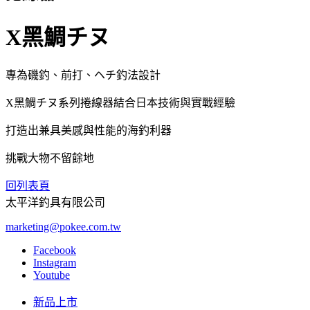
X黑鯛チヌ
專為磯釣、前打、ヘチ釣法設計
X黑鯛チヌ系列捲線器結合日本技術與實戰經驗
打造出兼具美感與性能的海釣利器
挑戰大物不留餘地
回列表頁
太平洋釣具有限公司
marketing@pokee.com.tw
Facebook
Instagram
Youtube
新品上市