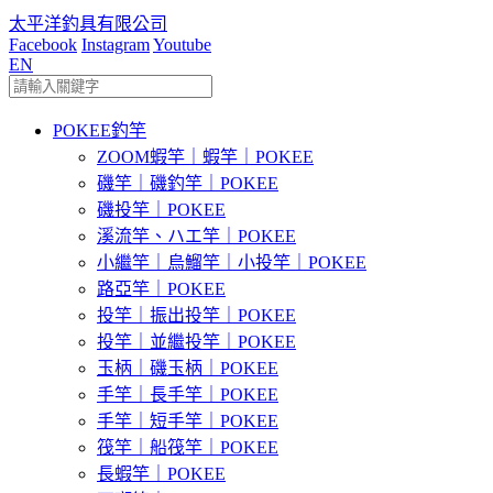
太平洋釣具有限公司
Facebook
Instagram
Youtube
EN
POKEE釣竿
ZOOM蝦竿｜蝦竿｜POKEE
磯竿｜磯釣竿｜POKEE
磯投竿｜POKEE
溪流竿、ハエ竿｜POKEE
小繼竿｜烏鰡竿｜小投竿｜POKEE
路亞竿｜POKEE
投竿｜振出投竿｜POKEE
投竿｜並繼投竿｜POKEE
玉柄｜磯玉柄｜POKEE
手竿｜長手竿｜POKEE
手竿｜短手竿｜POKEE
筏竿｜船筏竿｜POKEE
長蝦竿｜POKEE