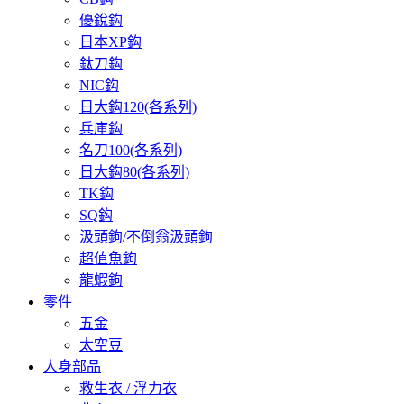
優銳鈎
日本XP鈎
鈦刀鈎
NIC鈎
日大鈎120(各系列)
兵庫鈎
名刀100(各系列)
日大鈎80(各系列)
TK鈎
SQ鈎
汲頭鉤/不倒翁汲頭鉤
超值魚鉤
龍蝦鉤
零件
五金
太空豆
人身部品
救生衣 / 浮力衣