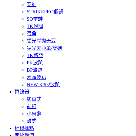
泰蛙
STRIKEPRO假餌
SQ雷蛙
TK假餌
弓角
猛光岸拋天亞
猛光天亞單/雙鉤
TK路亞
PK波趴
BP波趴
木頭波趴
NEW K302波趴
捲線器
紡車式
前打
小烏龜
鼓式
經銷據點
關於我們