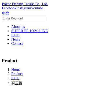
Pokee Fishing Tackle Co., Ltd.
Facebook
Instagram
Youtube
中文
About us
SUPER PE 100% LINE
ROD
News
Contact
Product
Home
Product
ROD
冠軍蝦