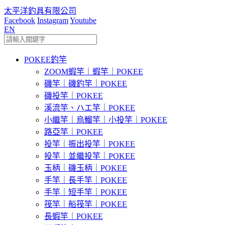
太平洋釣具有限公司
Facebook
Instagram
Youtube
EN
POKEE釣竿
ZOOM蝦竿｜蝦竿｜POKEE
磯竿｜磯釣竿｜POKEE
磯投竿｜POKEE
溪流竿、ハエ竿｜POKEE
小繼竿｜烏鰡竿｜小投竿｜POKEE
路亞竿｜POKEE
投竿｜振出投竿｜POKEE
投竿｜並繼投竿｜POKEE
玉柄｜磯玉柄｜POKEE
手竿｜長手竿｜POKEE
手竿｜短手竿｜POKEE
筏竿｜船筏竿｜POKEE
長蝦竿｜POKEE