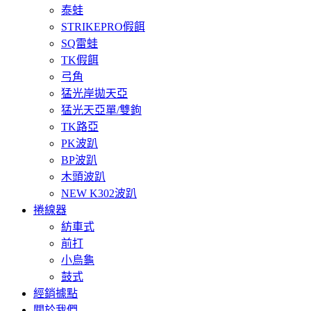
泰蛙
STRIKEPRO假餌
SQ雷蛙
TK假餌
弓角
猛光岸拋天亞
猛光天亞單/雙鉤
TK路亞
PK波趴
BP波趴
木頭波趴
NEW K302波趴
捲線器
紡車式
前打
小烏龜
鼓式
經銷據點
關於我們