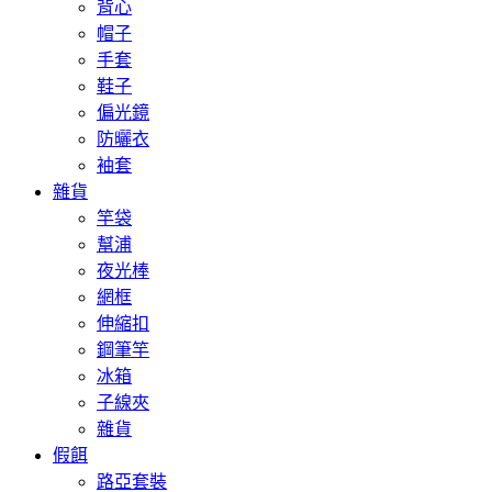
背心
帽子
手套
鞋子
偏光鏡
防曬衣
袖套
雜貨
竿袋
幫浦
夜光棒
網框
伸縮扣
鋼筆竿
冰箱
子線夾
雜貨
假餌
路亞套裝