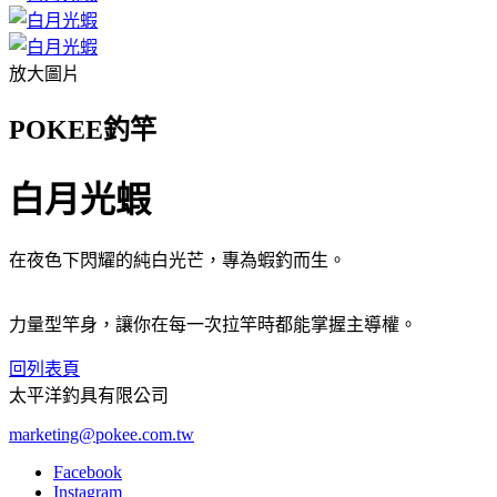
放大圖片
POKEE釣竿
白月光蝦
在夜色下閃耀的純白光芒，專為蝦釣而生。
力量型竿身，讓你在每一次拉竿時都能掌握主導權。
回列表頁
太平洋釣具有限公司
marketing@pokee.com.tw
Facebook
Instagram