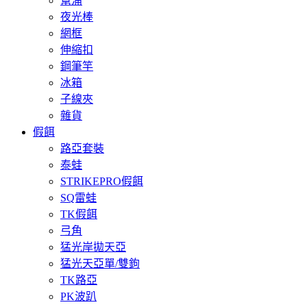
幫浦
夜光棒
網框
伸縮扣
鋼筆竿
冰箱
子線夾
雜貨
假餌
路亞套裝
泰蛙
STRIKEPRO假餌
SQ雷蛙
TK假餌
弓角
猛光岸拋天亞
猛光天亞單/雙鉤
TK路亞
PK波趴