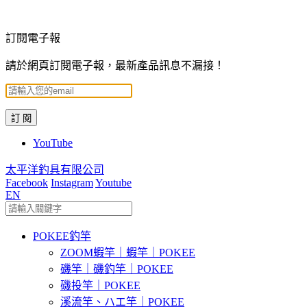
訂閱電子報
請於網頁訂閱電子報，最新產品訊息不漏接！
YouTube
太平洋釣具有限公司
Facebook
Instagram
Youtube
EN
POKEE釣竿
ZOOM蝦竿｜蝦竿｜POKEE
磯竿｜磯釣竿｜POKEE
磯投竿｜POKEE
溪流竿、ハエ竿｜POKEE