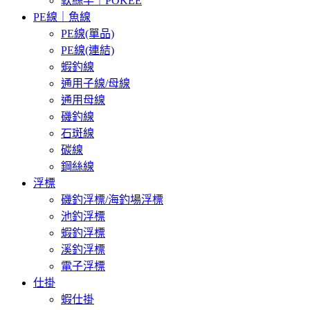
軟絲竿｜POKEE
PE線｜魚線
PE線(單品)
PE線(連結)
蝦釣線
通用子線/母線
通用母線
磯釣線
石斑線
碳線
鋼絲線
浮標
磯釣浮標/海釣場浮標
池釣浮標
蝦釣浮標
溪釣浮標
電子浮標
仕掛
蝦仕掛