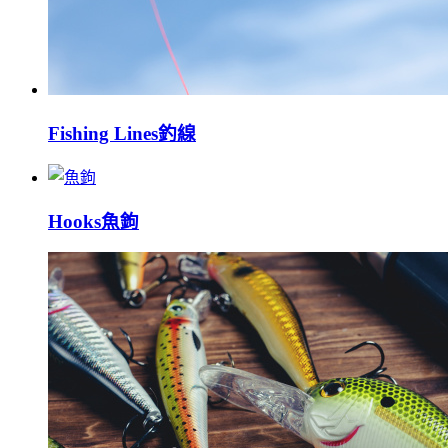
Fishing Lines
釣線
Hooks
魚鉤