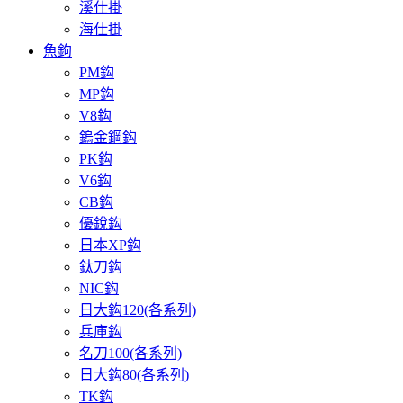
溪仕掛
海仕掛
魚鉤
PM鈎
MP鈎
V8鈎
鎢金鋼鈎
PK鈎
V6鈎
CB鈎
優銳鈎
日本XP鈎
鈦刀鈎
NIC鈎
日大鈎120(各系列)
兵庫鈎
名刀100(各系列)
日大鈎80(各系列)
TK鈎