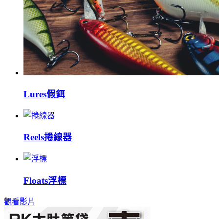
Lures
假鉺
Reels
捲線器
Floats
浮標
觀看影片