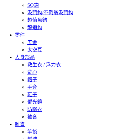
SQ鈎
汲頭鉤/不倒翁汲頭鉤
超值魚鉤
龍蝦鉤
零件
五金
太空豆
人身部品
救生衣 / 浮力衣
背心
帽子
手套
鞋子
偏光鏡
防曬衣
袖套
雜貨
竿袋